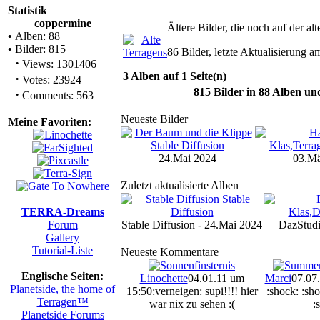
Statistik
coppermine
Ältere Bilder, die noch auf der 
•
Alben: 88
•
Bilder: 815
86 Bilder, letzte Aktualisierung 
·
Views: 1301406
3 Alben auf 1 Seite(n)
·
Votes: 23924
815
Bilder in
88
Alben un
·
Comments: 563
Neueste Bilder
Meine Favoriten:
24.Mai 2024
03.Mä
Zuletzt aktualisierte Alben
TERRA-Dreams
Forum
Stable Diffusion - 24.Mai 2024
DazStudi
Gallery
Tutorial-Liste
Neueste Kommentare
Englische Seiten:
Linochette
04.01.11 um
Marci
07.07
Planetside, the home of
15:50
:verneigen: supi!!!! hier
:shock: :sho
Terragen™
war nix zu sehen :(
:
Planetside Forums