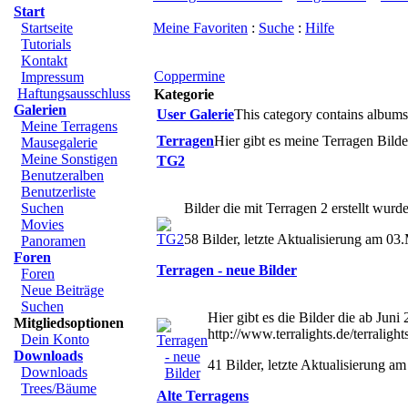
Start
Startseite
Meine Favoriten
:
Suche
:
Hilfe
Tutorials
Kontakt
Coppermine
Impressum
Haftungsausschluss
Kategorie
Galerien
User Galerie
This category contains albums
Meine Terragens
Terragen
Hier gibt es meine Terragen Bilde
Mausegalerie
Meine Sonstigen
TG2
Benutzeralben
Benutzerliste
Suchen
Bilder die mit Terragen 2 erstellt wurd
Movies
58 Bilder, letzte Aktualisierung am 0
Panoramen
Foren
Terragen - neue Bilder
Foren
Neue Beiträge
Suchen
Hier gibt es die Bilder die ab Juni
Mitgliedsoptionen
http://www.terralights.de/terralight
Dein Konto
Downloads
41 Bilder, letzte Aktualisierung am
Downloads
Trees/Bäume
Alte Terragens