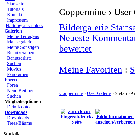
Startseite
Tutorials
Coppermine › User G
Kontakt
Impressum
Bildergalerie Starts
Haftungsausschluss
Galerien
Neueste Kommenta
Meine Terragens
Mausegalerie
bewertet
Meine Sonstigen
Benutzeralben
Benutzerliste
Suchen
Meine Favoriten
:
S
Movies
Panoramen
Foren
Foren
Neue Beiträge
Coppermine
›
User Galerie
› Stefan › A
Suchen
Mitgliedsoptionen
Dein Konto
Downloads
Downloads
Trees/Bäume
Statistik