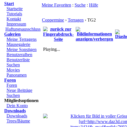
Start
Meine Favoriten
:
Suche
:
Hilfe
Startseite
Tutorials
Kontakt
Coppermine
›
Terragen
› TG2
Impressum
Haftungsausschluss
Galerien
Meine Terragens
Mausegalerie
Playing...
Meine Sonstigen
Benutzeralben
Benutzerliste
Suchen
Movies
Panoramen
Foren
Foren
Neue Beiträge
Suchen
Mitgliedsoptionen
Dein Konto
Downloads
Downloads
Trees/Bäume