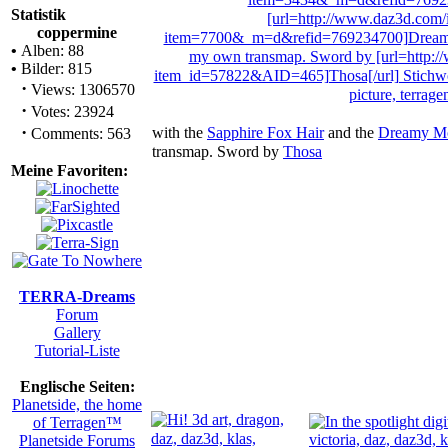
Statistik
coppermine
•
Alben: 88
•
Bilder: 815
·
Views: 1306570
·
Votes: 23924
·
with the
Sapphire Fox Hair
and the
Dreamy M
Comments: 563
transmap. Sword by
Thosa
Meine Favoriten:
TERRA-Dreams
Forum
Gallery
Tutorial-Liste
Englische Seiten:
Planetside, the home
of Terragen™
Planetside Forums