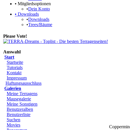
•
Mitgliedsoptionen
•
Dein Konto
•
Downloads
•
Downloads
•
Trees/Bäume
Please Vote!
Auswahl
Start
Startseite
Tutorials
Kontakt
Impressum
Haftungsausschluss
Galerien
Meine Terragens
Mausegalerie
Meine Sonstigen
Benutzeralben
Benutzerliste
Suchen
Movies
Coppermine