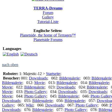
TERRA-Dreams
Forum
Gallery
Tutorial-Liste
Englische Seiten:
Planetside, the home of Terragen™
Planetside Forums
Languages
nach oben
Roboter:
1: Majestic-12 >
Startseite
;
Besucher:
001:
Downloads
; 002:
Bildergalerie
; 003:
Bildergalerie
Bildergalerie
; 012:
Movie
; 013:
Bildergalerie
; 014:
Bildergalerie
;
Movie
; 022:
Bildergalerie
; 023:
Downloads
; 024:
Bildergalerie
; 
Movie
; 033:
Photo Gallery
; 034:
Downloads
; 035:
Downloads
; 
Movie
; 044:
Photo Gallery
; 045:
Bildergalerie
; 046:
Photo Galler
Downloads
; 055:
Bildergalerie
; 056:
Bildergalerie
; 057:
Downloa
Gallery
; 065:
Wiki
; 066:
Downloads
; 067:
Photo Gallery
; 068:
P
Downloads
; 076:
Bildergalerie
; 077:
Photo Gallery
; 078:
Bilderga