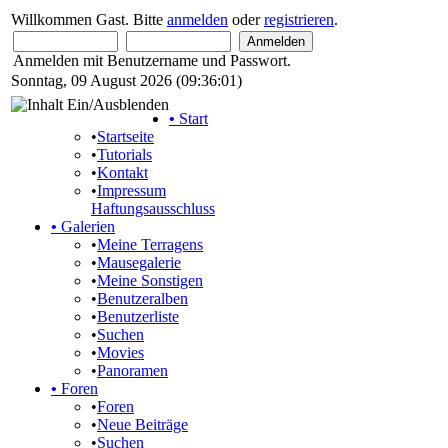
Willkommen Gast. Bitte
anmelden
oder
registrieren
.
Anmelden mit Benutzername und Passwort.
Sonntag, 09 August 2026 (09:36:01)
•
Start
•
Startseite
•
Tutorials
•
Kontakt
•
Impressum
Haftungsausschluss
•
Galerien
•
Meine Terragens
•
Mausegalerie
•
Meine Sonstigen
•
Benutzeralben
•
Benutzerliste
•
Suchen
•
Movies
•
Panoramen
•
Foren
•
Foren
•
Neue Beiträge
•
Suchen