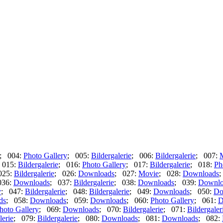
; 004:
Photo Gallery
; 005:
Bildergalerie
; 006:
Bildergalerie
; 007:
 015:
Bildergalerie
; 016:
Photo Gallery
; 017:
Bildergalerie
; 018:
Ph
025:
Bildergalerie
; 026:
Downloads
; 027:
Movie
; 028:
Downloads
;
036:
Downloads
; 037:
Bildergalerie
; 038:
Downloads
; 039:
Downlo
y
; 047:
Bildergalerie
; 048:
Bildergalerie
; 049:
Downloads
; 050:
Do
ds
; 058:
Downloads
; 059:
Downloads
; 060:
Photo Gallery
; 061:
D
hoto Gallery
; 069:
Downloads
; 070:
Bildergalerie
; 071:
Bildergaler
lerie
; 079:
Bildergalerie
; 080:
Downloads
; 081:
Downloads
; 082: