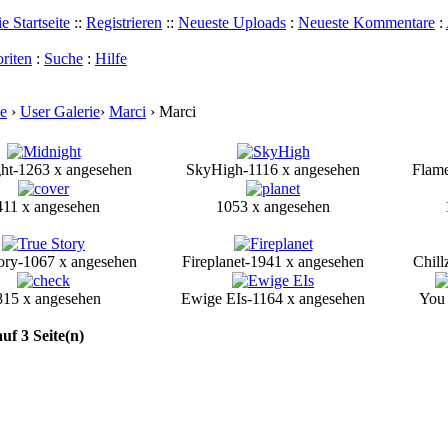
e Startseite
::
Registrieren
::
Neueste Uploads
:
Neueste Kommentare
:
riten
:
Suche
:
Hilfe
e
›
User Galerie
›
Marci
› Marci
ht-1263 x angesehen
SkyHigh-1116 x angesehen
Flame
411 x angesehen
1053 x angesehen
ory-1067 x angesehen
Fireplanet-1941 x angesehen
Chill
815 x angesehen
Ewige EIs-1164 x angesehen
You 
auf 3 Seite(n)