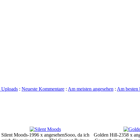
 Uploads
:
Neueste Kommentare
:
Am meisten angesehen
:
Am besten 
Silent Moods-1996 x angesehen
Sooo, da ich
Golden Hill-2358 x an