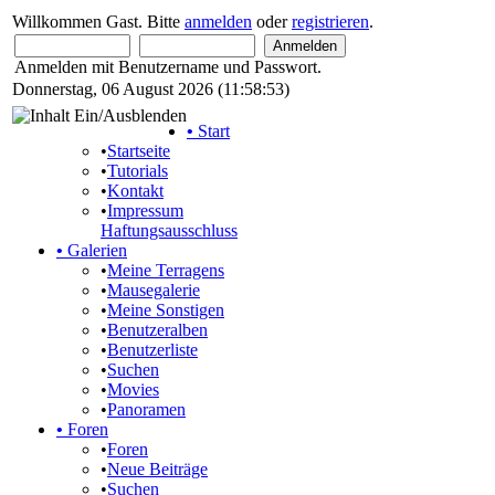
Willkommen Gast. Bitte
anmelden
oder
registrieren
.
Anmelden mit Benutzername und Passwort.
Donnerstag, 06 August 2026 (11:58:53)
•
Start
•
Startseite
•
Tutorials
•
Kontakt
•
Impressum
Haftungsausschluss
•
Galerien
•
Meine Terragens
•
Mausegalerie
•
Meine Sonstigen
•
Benutzeralben
•
Benutzerliste
•
Suchen
•
Movies
•
Panoramen
•
Foren
•
Foren
•
Neue Beiträge
•
Suchen