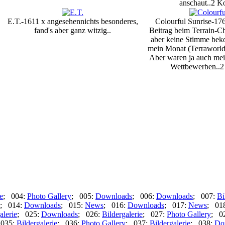
anschaut..
2 K
E.T.-1611 x angesehen
nichts besonderes,
Colourful Sunrise-17
fand's aber ganz witzig..
Beitrag beim Terrain-Ch
aber keine Stimme bek
mein Monat (Terraworlds
Aber waren ja auch mein
Wettbewerben..
2
e
; 004:
Photo Gallery
; 005:
Downloads
; 006:
Downloads
; 007:
Bi
; 014:
Downloads
; 015:
News
; 016:
Downloads
; 017:
News
; 01
alerie
; 025:
Downloads
; 026:
Bildergalerie
; 027:
Photo Gallery
; 0
 035:
Bildergalerie
; 036:
Photo Gallery
; 037:
Bildergalerie
; 038:
Do