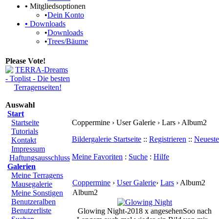
•
Mitgliedsoptionen
•
Dein Konto
•
Downloads
•
Downloads
•
Trees/Bäume
Please Vote!
Auswahl
Start
Startseite
Coppermine › User Galerie › Lars › Album2
Tutorials
Bildergalerie Startseite
::
Registrieren
::
Neueste
Kontakt
Impressum
Meine Favoriten
:
Suche
:
Hilfe
Haftungsausschluss
Galerien
Meine Terragens
Coppermine
›
User Galerie
›
Lars
› Album2
Mausegalerie
Album2
Meine Sonstigen
Benutzeralben
Benutzerliste
Glowing Night-2018 x angesehen
Soo nach