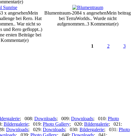
ommentar(e)
63 x angesehen
Mein
Blumentraum-2084 x angesehen
Mein beitrag
allenge bei Rero. Hat
bei TerraWorlds.. Wurde nicht
ommen.. War nicht so
aufgenommen..
3 Kommentar(e)
 und Rero gefloppt..)
e ersten Beiträge bei
 Kommentar(e)
1
2
3
ldergalerie
; 008:
Downloads
; 009:
Downloads
; 010:
Photo
8:
Bildergalerie
; 019:
Photo Gallery
; 020:
Bildergalerie
; 021:
28:
Downloads
; 029:
Downloads
; 030:
Bildergalerie
; 031:
Photo
wnloads
; 039:
Photo Gallery
; 040:
Downloads
; 041: