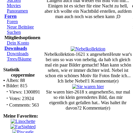
Suchen
Langem auch mal wieder ein Bild von mir...
Movies
Einigen ist es sicher für eine Nacht zu hell,
Panoramen
aber ich wollte ein Nachtbild erstellen, aufdem
Foren
man auch noch was sehen kann ;D
Foren
Neue Beiträge
Suchen
Mitgliedsoptionen
Dein Konto
Downloads
Downloads
Nebelkollektion-1621 x angesehen
Heute war's
Trees/Bäume
bei uns so was von nebelig, da hab ich gleich
mal ein paar Bilder gemacht! Man kann schön
Statistik
sehen, wie er immer dichter wird. Nebel ist
coppermine
schon ein schönes Motiv für Fotos finde ich...
•
Alben: 88
Ich liebe Nebel!
1 Kommentar(e)
•
Bilder: 815
·
Views: 1300891
Sie waren hier-2618 x angesehen
So, nur mal
so ein klein gerendertes Bild, das mir
·
Votes: 23924
eigentlich gut gefallen hat.. Was haltet ihr
·
Comments: 563
davon?
2 Kommentar(e)
Meine Favoriten: