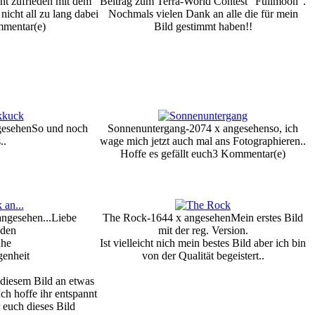
cht zufrieden mit dem
Beitrag zum Terra-World Contest "Fullmoon".
nicht all zu lang dabei
Nochmals vielen Dank an alle die für mein
mentar(e)
Bild gestimmt haben!!
gesehen
So und noch
Sonnenuntergang-2074 x angesehen
so, ich
..
wage mich jetzt auch mal ans Fotographieren..
Hoffe es gefällt euch
3 Kommentar(e)
angesehen
...Liebe
The Rock-1644 x angesehen
Mein erstes Bild
eden
mit der reg. Version.
uhe
Ist vielleicht nich mein bestes Bild aber ich bin
genheit
von der Qualität begeistert..
 diesem Bild an etwas
Ich hoffe ihr entspannt
 euch dieses Bild