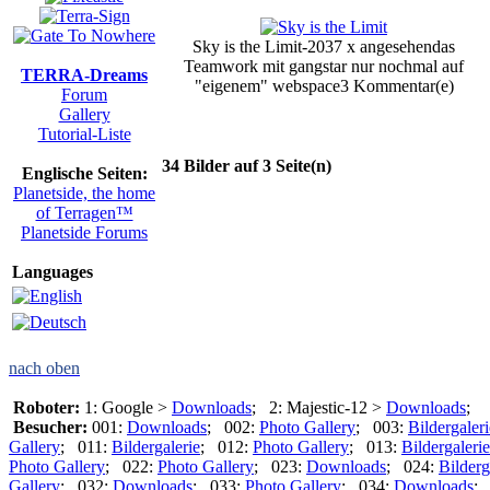
Sky is the Limit-2037 x angesehen
das
Teamwork mit gangstar nur nochmal auf
TERRA-Dreams
"eigenem" webspace
3 Kommentar(e)
Forum
Gallery
Tutorial-Liste
34 Bilder auf 3 Seite(n)
Englische Seiten:
Planetside, the home
of Terragen™
Planetside Forums
Languages
nach oben
Roboter:
1: Google >
Downloads
; 2: Majestic-12 >
Downloads
;
Besucher:
001:
Downloads
; 002:
Photo Gallery
; 003:
Bildergaleri
Gallery
; 011:
Bildergalerie
; 012:
Photo Gallery
; 013:
Bildergalerie
Photo Gallery
; 022:
Photo Gallery
; 023:
Downloads
; 024:
Bilderg
Gallery
; 032:
Downloads
; 033:
Photo Gallery
; 034:
Downloads
;