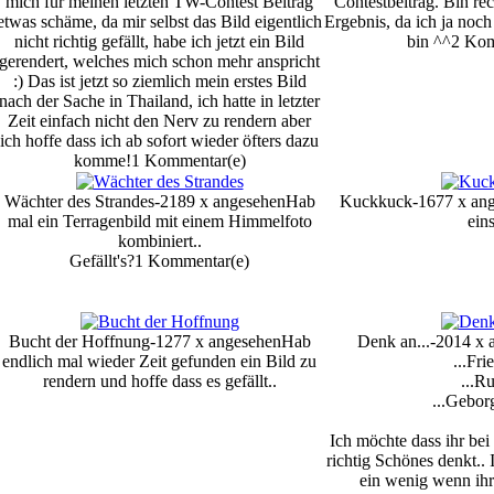
mich für meinen letzten TW-Contest Beitrag
Contestbeitrag. Bin re
etwas schäme, da mir selbst das Bild eigentlich
Ergebnis, da ich ja noch 
nicht richtig gefällt, habe ich jetzt ein Bild
bin ^^
2 Kom
gerendert, welches mich schon mehr anspricht
:) Das ist jetzt so ziemlich mein erstes Bild
nach der Sache in Thailand, ich hatte in letzter
Zeit einfach nicht den Nerv zu rendern aber
ich hoffe dass ich ab sofort wieder öfters dazu
komme!
1 Kommentar(e)
Wächter des Strandes-2189 x angesehen
Hab
Kuckkuck-1677 x an
mal ein Terragenbild mit einem Himmelfoto
eins
kombiniert..
Gefällt's?
1 Kommentar(e)
Bucht der Hoffnung-1277 x angesehen
Hab
Denk an...-2014 x 
endlich mal wieder Zeit gefunden ein Bild zu
...Fri
rendern und hoffe dass es gefällt..
...R
...Gebor
Ich möchte dass ihr bei
richtig Schönes denkt.. 
ein wenig wenn ihr