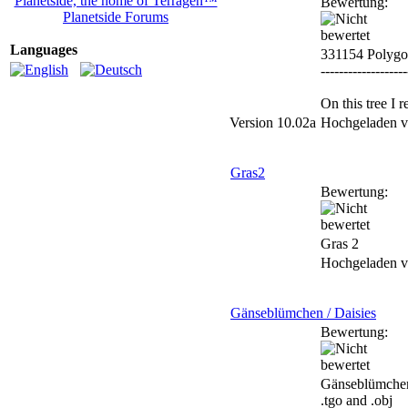
Planetside, the home of Terragen™
Bewertung:
Planetside Forums
Languages
331154 Polygo
-------------------
On this tree I 
Version 10.02a
Hochgeladen 
Gras2
Bewertung:
Gras 2
Hochgeladen 
Gänseblümchen / Daisies
Bewertung:
Gänseblümchen
.tgo and .obj