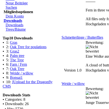
--------
Neue Beiträge
Suchen
Fern in three v
Mitgliedsoptionen
Dein Konto
All files only
Downloads
Hochgeladen 
Downloads
Trees/Bäume
Schmetterlinge / Butterflies
Top10 Downloads
•
1:
Gras
Bewertung:
•
2:
Oak Tree for poulations
•
3:
Gras2
•
4:
Palm tree
Eine Wolke aus
•
5:
The Tree
•
6:
Farn / Fern
A cloud of butt
•
7:
Oak Tree
Version 1.0
Hochgeladen 
•
8:
Weide / willow
•
9:
Bonsai1
•
10:
JUpload for the Dragonfly
Weide / willow
CMS
Bewertung:
Downloads Stats
•
Categories: 8
Junge Trauerw
•
Downloads: 26
·
Hits: 5720