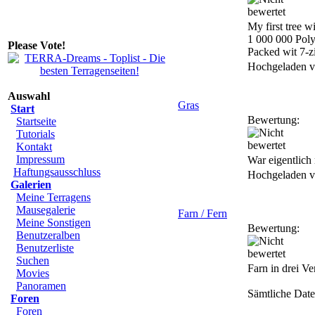
My first tree w
1 000 000 Pol
Please Vote!
Packed wit 7-z
Hochgeladen 
Auswahl
Gras
Start
Bewertung:
Startseite
Tutorials
Kontakt
Impressum
War eigentlich 
Haftungsausschluss
Hochgeladen 
Galerien
Meine Terragens
Mausegalerie
Farn / Fern
Meine Sonstigen
Bewertung:
Benutzeralben
Benutzerliste
Suchen
Farn in drei V
Movies
Panoramen
Sämtliche Date
Foren
Foren