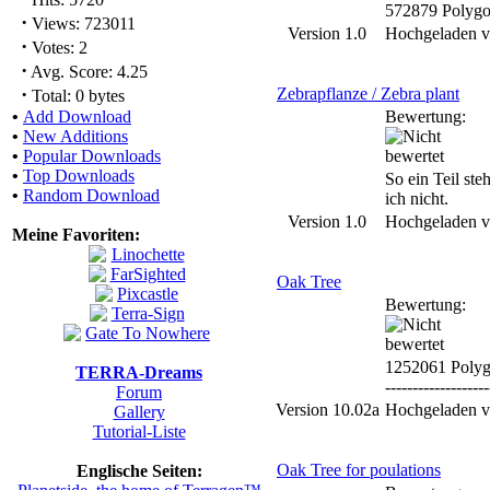
572879 Polyg
·
Views: 723011
Version 1.0
Hochgeladen 
·
Votes: 2
·
Avg. Score: 4.25
·
Zebrapflanze / Zebra plant
Total: 0 bytes
•
Add Download
Bewertung:
•
New Additions
•
Popular Downloads
•
Top Downloads
So ein Teil ste
•
Random Download
ich nicht.
Version 1.0
Hochgeladen 
Meine Favoriten:
Oak Tree
Bewertung:
1252061 Poly
TERRA-Dreams
-------------------
Forum
Version 10.02a
Hochgeladen 
Gallery
Tutorial-Liste
Oak Tree for poulations
Englische Seiten: