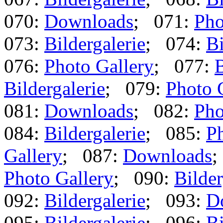
070:
Downloads
; 071:
Pho
073:
Bildergalerie
; 074:
Bi
076:
Photo Gallery
; 077:
B
Bildergalerie
; 079:
Photo 
081:
Downloads
; 082:
Pho
084:
Bildergalerie
; 085:
Ph
Gallery
; 087:
Downloads
;
Photo Gallery
; 090:
Bilder
092:
Bildergalerie
; 093:
D
095:
Bildergalerie
; 096:
Bi