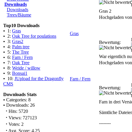
Downloads
Downloads
Gras 2
Trees/Bäume
Hochgeladen vo
Top10 Downloads
•
1:
Gras
Gras
•
2:
Oak Tree for poulations
•
3:
Gras2
Bewertung:
•
4:
Palm tree
•
5:
The Tree
War eigentlich nur
•
6:
Farn / Fern
•
7:
Oak Tree
Hochgeladen vo
•
8:
Weide / willow
•
9:
Bonsai1
•
10:
JUpload for the Dragonfly
Farn / Fern
CMS
Bewertung:
Downloads Stats
•
Categories: 8
Farn in drei Vers
•
Downloads: 26
·
Hits: 5720
Sämtliche Dateie
·
Views: 727123
--------
·
Votes: 2
·
Avg. Score: 4.25