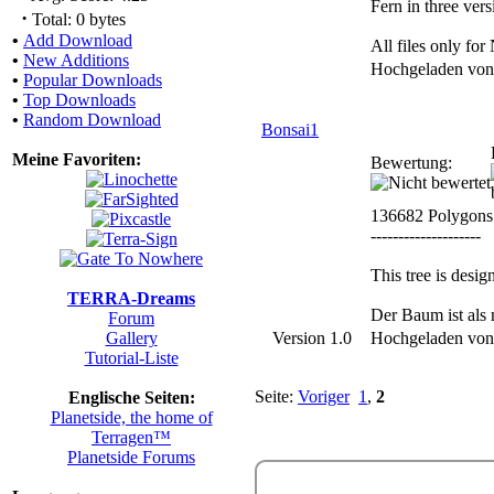
Fern in three vers
·
Total: 0 bytes
•
Add Download
All files only f
•
New Additions
Hochgeladen vo
•
Popular Downloads
•
Top Downloads
•
Random Download
Bonsai1
Meine Favoriten:
Bewertung:
136682 Polygons
--------------------
This tree is desi
TERRA-Dreams
Der Baum ist als 
Forum
Gallery
Version 1.0
Hochgeladen vo
Tutorial-Liste
Seite:
Voriger
1
,
2
Englische Seiten:
Planetside, the home of
Terragen™
Planetside Forums