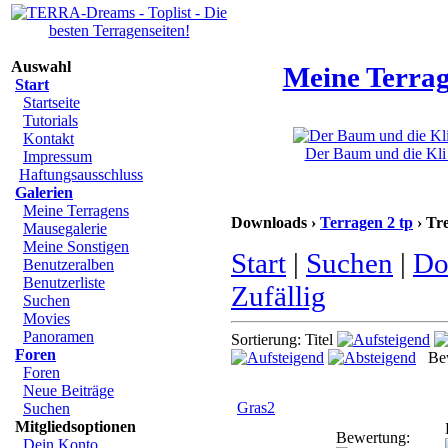
Auswahl
Meine Terrag
Start
Startseite
Tutorials
Kontakt
Der Baum und die Kli 
Impressum
Haftungsausschluss
Galerien
Meine Terragens
Downloads ›
Terragen 2 tp
› Tr
Mausegalerie
Meine Sonstigen
Start
|
Suchen
|
Do
Benutzeralben
Benutzerliste
Zufällig
Suchen
Movies
Panoramen
Sortierung: Titel
Foren
Bew
Foren
Neue Beiträge
Gras2
Suchen
Mitgliedsoptionen
Bewertung:
Dein Konto