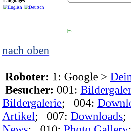
Languages
0%
nach oben
Roboter:
1: Google >
Dei
Besucher:
001:
Bildergaler
Bildergalerie
; 004:
Downl
Artikel
; 007:
Downloads
;
News
; 010:
Photo Gallery