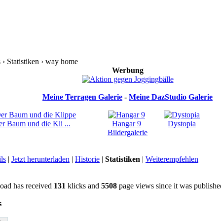
› Statistiken › way home
Werbung
Meine Terragen Galerie
-
Meine DazStudio Galerie
r Baum und die Kli ...
Hangar 9
Dystopia
Bildergalerie
ls
|
Jetzt herunterladen
|
Historie
|
Statistiken
|
Weiterempfehlen
oad has received
131
klicks and
5508
page views since it was publish
s