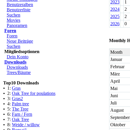
2023
1
Benutzeralben
2024
2
Benutzerliste
Suchen
2025
2
Movies
2026
0
Panoramen
Foren
Foren
Monthly H
Neue Beiträge
Suchen
Mitgliedsoptionen
Month
Dein Konto
Januar
Downloads
Februar
Downloads
Trees/Bäume
März
April
Top10 Downloads
•
1:
Gras
Mai
•
2:
Oak Tree for poulations
Juni
•
3:
Gras2
Juli
•
4:
Palm tree
•
5:
The Tree
August
•
6:
Farn / Fern
September
•
7:
Oak Tree
•
8:
Weide / willow
Oktober
•
9:
Bonsai1