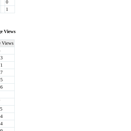
0
1
ge Views
e Views
6
23
71
87
85
36
1
7
15
94
24
99