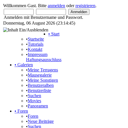
Willkommen Gast. Bitte
anmelden
oder
registrieren
.
Anmelden mit Benutzername und Passwort.
Donnerstag, 06 August 2026 (23:14:45)
•
Start
•
Startseite
•
Tutorials
•
Kontakt
•
Impressum
Haftungsausschluss
•
Galerien
•
Meine Terragens
•
Mausegalerie
•
Meine Sonstigen
•
Benutzeralben
•
Benutzerliste
•
Suchen
•
Movies
•
Panoramen
•
Foren
•
Foren
•
Neue Beiträge
•
Suchen