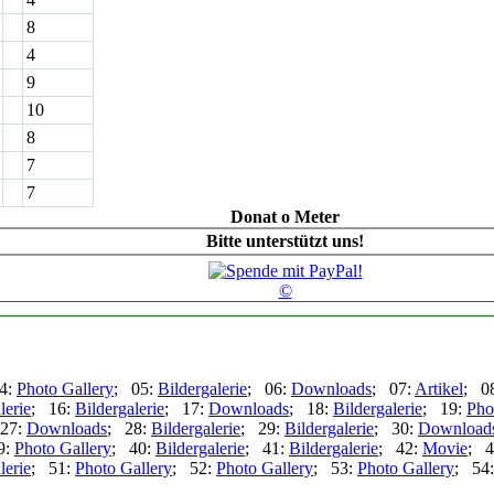
8
4
9
10
8
7
7
Donat o Meter
Bitte unterstützt uns!
©
4:
Photo Gallery
; 05:
Bildergalerie
; 06:
Downloads
; 07:
Artikel
; 0
lerie
; 16:
Bildergalerie
; 17:
Downloads
; 18:
Bildergalerie
; 19:
Pho
27:
Downloads
; 28:
Bildergalerie
; 29:
Bildergalerie
; 30:
Download
9:
Photo Gallery
; 40:
Bildergalerie
; 41:
Bildergalerie
; 42:
Movie
; 4
lerie
; 51:
Photo Gallery
; 52:
Photo Gallery
; 53:
Photo Gallery
; 54