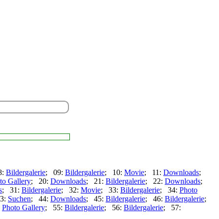
8:
Bildergalerie
; 09:
Bildergalerie
; 10:
Movie
; 11:
Downloads
;
to Gallery
; 20:
Downloads
; 21:
Bildergalerie
; 22:
Downloads
;
s
; 31:
Bildergalerie
; 32:
Movie
; 33:
Bildergalerie
; 34:
Photo
3:
Suchen
; 44:
Downloads
; 45:
Bildergalerie
; 46:
Bildergalerie
;
:
Photo Gallery
; 55:
Bildergalerie
; 56:
Bildergalerie
; 57: