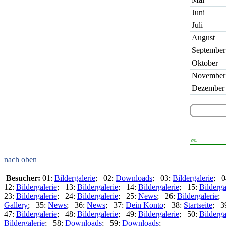
Juni
Juli
August
September
Oktober
November
Dezember
0%
nach oben
Besucher:
01:
Bildergalerie
; 02:
Downloads
; 03:
Bildergalerie
; 0
12:
Bildergalerie
; 13:
Bildergalerie
; 14:
Bildergalerie
; 15:
Bilderga
23:
Bildergalerie
; 24:
Bildergalerie
; 25:
News
; 26:
Bildergalerie
; 
Gallery
; 35:
News
; 36:
News
; 37:
Dein Konto
; 38:
Startseite
; 3
47:
Bildergalerie
; 48:
Bildergalerie
; 49:
Bildergalerie
; 50:
Bilderga
Bildergalerie
; 58:
Downloads
; 59:
Downloads
;