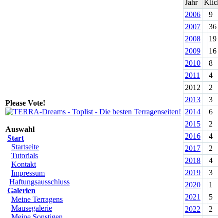
Jahr
Klic
2006
9
2007
36
2008
19
2009
16
2010
8
2011
4
2012
2
2013
3
Please Vote!
2014
6
2015
2
Auswahl
2016
4
Start
Startseite
2017
2
Tutorials
2018
4
Kontakt
2019
3
Impressum
Haftungsausschluss
2020
1
Galerien
2021
5
Meine Terragens
Mausegalerie
2022
2
Meine Sonstigen