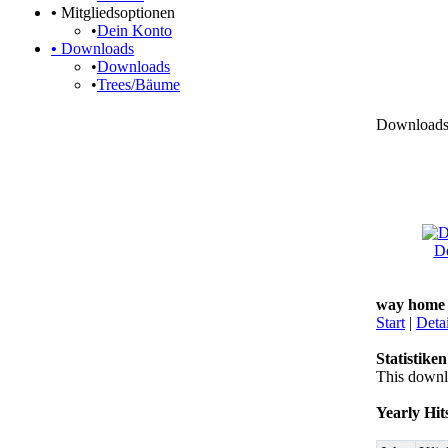
•
Mitgliedsoptionen
•
Dein Konto
•
Downloads
•
Downloads
•
Trees/Bäume
Downloads 
De
way home
Start
|
Detai
Statistiken
This downl
Yearly Hit