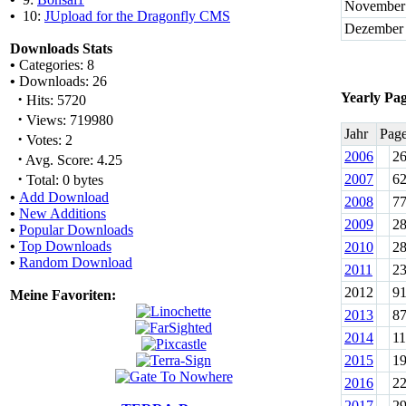
November
•
10:
JUpload for the Dragonfly CMS
Dezember
Downloads Stats
•
Categories: 8
•
Downloads: 26
·
Yearly Pa
Hits: 5720
·
Views: 719980
Jahr
Pag
·
Votes: 2
2006
2
·
Avg. Score: 4.25
·
2007
6
Total: 0 bytes
•
Add Download
2008
7
•
New Additions
2009
2
•
Popular Downloads
•
Top Downloads
2010
2
•
Random Download
2011
2
2012
9
Meine Favoriten:
2013
8
2014
1
2015
1
2016
2
2017
2