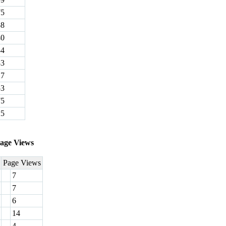
75
58
40
34
83
27
53
75
25
age Views
Page Views
7
7
6
14
4