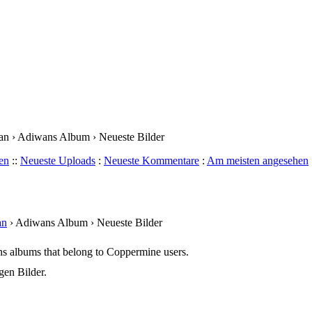
an › Adiwans Album › Neueste Bilder
ren
::
Neueste Uploads
:
Neueste Kommentare
:
Am meisten angesehen
an
› Adiwans Album › Neueste Bilder
ns albums that belong to Coppermine users.
gen Bilder.