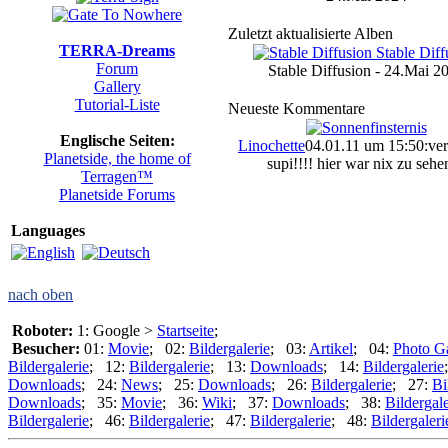
Zuletzt aktualisierte Alben
TERRA-Dreams
Forum
Stable Diffusion - 24.Mai 2
Gallery
Tutorial-Liste
Neueste Kommentare
Englische Seiten:
Linochette
04.01.11 um 15:50
:ve
Planetside, the home of
supi!!!! hier war nix zu sehen
Terragen™
Planetside Forums
Languages
nach oben
Roboter:
1: Google >
Startseite
;
Besucher:
01:
Movie
; 02:
Bildergalerie
; 03:
Artikel
; 04:
Photo Ga
Bildergalerie
; 12:
Bildergalerie
; 13:
Downloads
; 14:
Bildergalerie
Downloads
; 24:
News
; 25:
Downloads
; 26:
Bildergalerie
; 27:
Bi
Downloads
; 35:
Movie
; 36:
Wiki
; 37:
Downloads
; 38:
Bildergale
Bildergalerie
; 46:
Bildergalerie
; 47:
Bildergalerie
; 48:
Bildergaleri