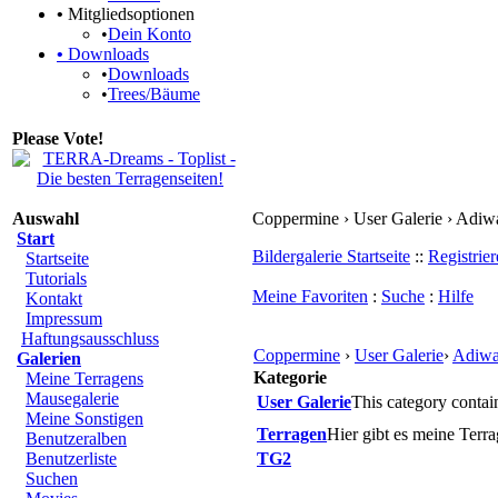
•
Mitgliedsoptionen
•
Dein Konto
•
Downloads
•
Downloads
•
Trees/Bäume
Please Vote!
Auswahl
Coppermine › User Galerie › Adiw
Start
Bildergalerie Startseite
::
Registrie
Startseite
Tutorials
Meine Favoriten
:
Suche
:
Hilfe
Kontakt
Impressum
Haftungsausschluss
Coppermine
›
User Galerie
›
Adiw
Galerien
Kategorie
Meine Terragens
Mausegalerie
User Galerie
This category contai
Meine Sonstigen
Terragen
Hier gibt es meine Terra
Benutzeralben
Benutzerliste
TG2
Suchen