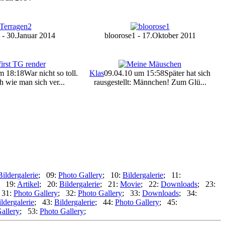
 - 30.Januar 2014
bloorose1 - 17.Oktober 2011
m 18:18
War nicht so toll.
Klas
09.04.10 um 15:58
Später hat sich
h wie man sich ver...
rausgestellt: Männchen! Zum Glü...
Bildergalerie
; 09:
Photo Gallery
; 10:
Bildergalerie
; 11:
; 19:
Artikel
; 20:
Bildergalerie
; 21:
Movie
; 22:
Downloads
; 23:
 31:
Photo Gallery
; 32:
Photo Gallery
; 33:
Downloads
; 34:
ldergalerie
; 43:
Bildergalerie
; 44:
Photo Gallery
; 45:
allery
; 53:
Photo Gallery
;