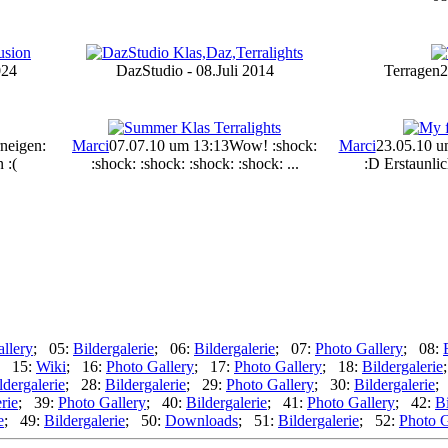
024
DazStudio - 08.Juli 2014
Terragen2
rneigen:
Marci
07.07.10 um 13:13
Wow! :shock:
Marci
23.05.10 u
 :(
:shock: :shock: :shock: :shock: ...
:D Erstaunlic
llery
; 05:
Bildergalerie
; 06:
Bildergalerie
; 07:
Photo Gallery
; 08:
; 15:
Wiki
; 16:
Photo Gallery
; 17:
Photo Gallery
; 18:
Bildergalerie
ldergalerie
; 28:
Bildergalerie
; 29:
Photo Gallery
; 30:
Bildergalerie
;
rie
; 39:
Photo Gallery
; 40:
Bildergalerie
; 41:
Photo Gallery
; 42:
Bi
e
; 49:
Bildergalerie
; 50:
Downloads
; 51:
Bildergalerie
; 52:
Photo G