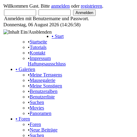
Willkommen Gast. Bitte
anmelden
oder
registrieren
.
Anmelden mit Benutzername und Passwort.
Donnerstag, 06 August 2026 (14:26:58)
•
Start
•
Startseite
•
Tutorials
•
Kontakt
•
Impressum
Haftungsausschluss
•
Galerien
•
Meine Terragens
•
Mausegalerie
•
Meine Sonstigen
•
Benutzeralben
•
Benutzerliste
•
Suchen
•
Movies
•
Panoramen
•
Foren
•
Foren
•
Neue Beiträge
•
Suchen