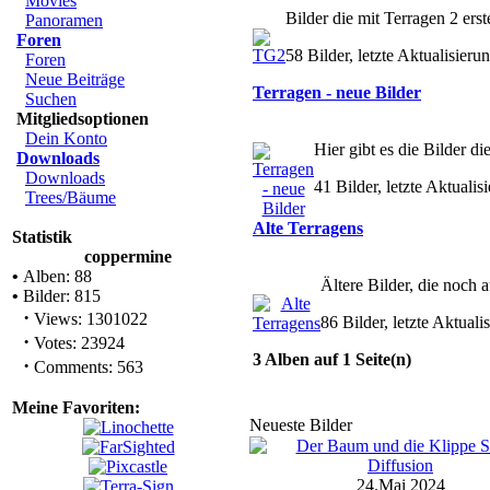
Movies
Bilder die mit Terragen 2 erst
Panoramen
Foren
58 Bilder, letzte Aktualisie
Foren
Neue Beiträge
Terragen - neue Bilder
Suchen
Mitgliedsoptionen
Dein Konto
Hier gibt es die Bilder di
Downloads
Downloads
41 Bilder, letzte Aktuali
Trees/Bäume
Alte Terragens
Statistik
coppermine
•
Alben: 88
Ältere Bilder, die noch
•
Bilder: 815
·
Views: 1301022
86 Bilder, letzte Aktual
·
Votes: 23924
3 Alben auf 1 Seite(n)
·
Comments: 563
Meine Favoriten:
Neueste Bilder
24.Mai 2024