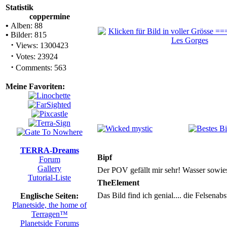
Statistik
coppermine
•
Alben: 88
•
Bilder: 815
·
Views: 1300423
·
Votes: 23924
·
Comments: 563
Meine Favoriten:
TERRA-Dreams
Bipf
Forum
Gallery
Der POV gefällt mir sehr! Wasser sowies
Tutorial-Liste
TheElement
Das Bild find ich genial.... die Felsenabs
Englische Seiten:
Planetside, the home of
Terragen™
Planetside Forums