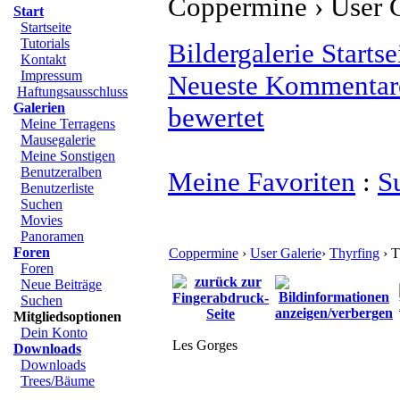
Coppermine › User Ga
Start
Startseite
Tutorials
Bildergalerie Startse
Kontakt
Impressum
Neueste Kommentar
Haftungsausschluss
Galerien
bewertet
Meine Terragens
Mausegalerie
Meine Sonstigen
Benutzeralben
Meine Favoriten
:
S
Benutzerliste
Suchen
Movies
Panoramen
Foren
Coppermine
›
User Galerie
›
Thyrfing
› T
Foren
Neue Beiträge
Suchen
Mitgliedsoptionen
Dein Konto
Les Gorges
Downloads
Downloads
Trees/Bäume