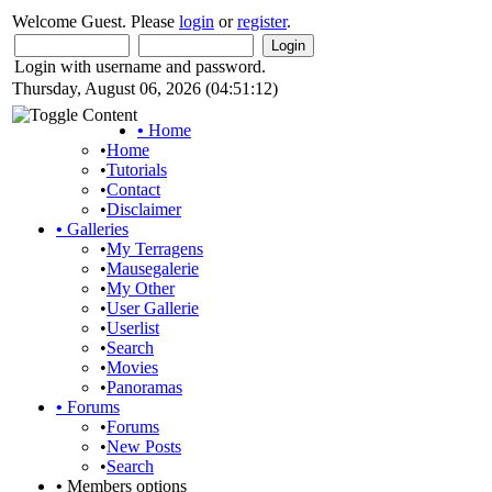
Welcome Guest. Please
login
or
register
.
Login with username and password.
Thursday, August 06, 2026 (04:51:12)
•
Home
•
Home
•
Tutorials
•
Contact
•
Disclaimer
•
Galleries
•
My Terragens
•
Mausegalerie
•
My Other
•
User Gallerie
•
Userlist
•
Search
•
Movies
•
Panoramas
•
Forums
•
Forums
•
New Posts
•
Search
•
Members options