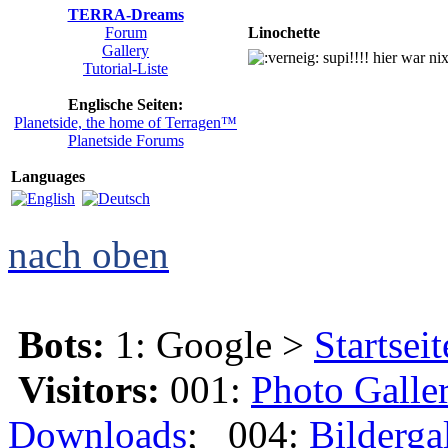
TERRA-Dreams
Forum
Linochette
Gallery
supi!!!! hier war ni
Tutorial-Liste
Englische Seiten:
Planetside, the home of Terragen™
Planetside Forums
Languages
nach oben
Bots:
1: Google >
Startseit
Visitors:
001:
Photo Galle
Downloads
; 004:
Bilderga