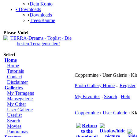
•
Dein Konto
•
Downloads
•
Downloads
•
Trees/Bäume
Please Vote!
Select
Home
Home
Tutorials
Coppermine › User Galerie › Kl
Contact
Disclaimer
Photo Gallery Home
::
Register
Galleries
My Terragens
My Favorites
:
Search
:
Help
Mausegalerie
My Other
User Gallerie
Coppermine
›
User Galerie
› Kl
Userlist
Search
Movies
Panoramas