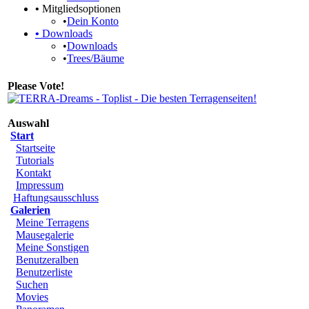
•
Mitgliedsoptionen
•
Dein Konto
•
Downloads
•
Downloads
•
Trees/Bäume
Please Vote!
Auswahl
Start
Startseite
Tutorials
Kontakt
Impressum
Haftungsausschluss
Galerien
Meine Terragens
Mausegalerie
Meine Sonstigen
Benutzeralben
Benutzerliste
Suchen
Movies