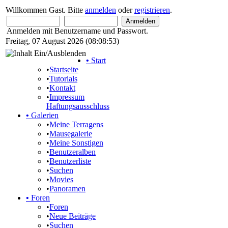
Willkommen Gast. Bitte
anmelden
oder
registrieren
.
Anmelden mit Benutzername und Passwort.
Freitag, 07 August 2026 (08:08:53)
•
Start
•
Startseite
•
Tutorials
•
Kontakt
•
Impressum
Haftungsausschluss
•
Galerien
•
Meine Terragens
•
Mausegalerie
•
Meine Sonstigen
•
Benutzeralben
•
Benutzerliste
•
Suchen
•
Movies
•
Panoramen
•
Foren
•
Foren
•
Neue Beiträge
•
Suchen