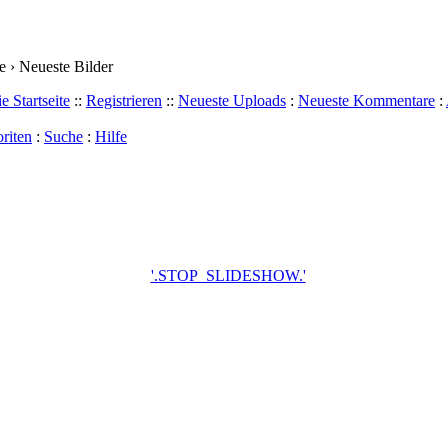
 › Neueste Bilder
e Startseite
::
Registrieren
::
Neueste Uploads
:
Neueste Kommentare
:
riten
:
Suche
:
Hilfe
'.STOP_SLIDESHOW.'