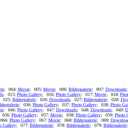
rie
; 004:
Movie
; 005:
Movie
; 006:
Bildergalerie
; 007:
Downloads
ds
; 015:
Photo Gallery
; 016:
Photo Gallery
; 017:
Movie
; 018:
Phot
; 025:
Bildergalerie
; 026:
Downloads
; 027:
Bildergalerie
; 028:
Dow
ldergalerie
; 036:
Photo Gallery
; 037:
Photo Gallery
; 038:
Photo Gal
ie
; 046:
Photo Gallery
; 047:
Downloads
; 048:
Downloads
; 049:
D
 056:
Photo Gallery
; 057:
Movie
; 058:
Photo Gallery
; 059:
Photo 
 066:
Photo Gallery
; 067:
Movie
; 068:
Bildergalerie
; 069:
Downloa
o Gallery
; 077:
Bildergalerie
; 078:
Bildergalerie
; 079:
Bildergalerie