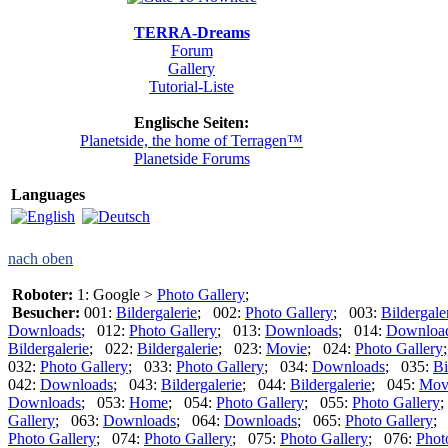
TERRA-Dreams
Forum
Gallery
Tutorial-Liste
Englische Seiten:
Planetside, the home of Terragen™
Planetside Forums
Languages
nach oben
Roboter:
1: Google >
Photo Gallery
;
Besucher:
001:
Bildergalerie
; 002:
Photo Gallery
; 003:
Bildergale
Downloads
; 012:
Photo Gallery
; 013:
Downloads
; 014:
Downloa
Bildergalerie
; 022:
Bildergalerie
; 023:
Movie
; 024:
Photo Gallery
032:
Photo Gallery
; 033:
Photo Gallery
; 034:
Downloads
; 035:
Bi
042:
Downloads
; 043:
Bildergalerie
; 044:
Bildergalerie
; 045:
Mov
Downloads
; 053:
Home
; 054:
Photo Gallery
; 055:
Photo Gallery
;
Gallery
; 063:
Downloads
; 064:
Downloads
; 065:
Photo Gallery
;
Photo Gallery
; 074:
Photo Gallery
; 075:
Photo Gallery
; 076:
Phot