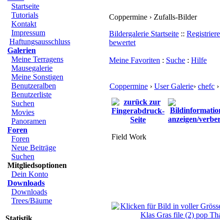
Startseite
Tutorials
Coppermine › Zufalls-Bilder
Kontakt
Impressum
Bildergalerie Startseite
::
Registrier
Haftungsausschluss
bewertet
Galerien
Meine Terragens
Meine Favoriten
:
Suche
:
Hilfe
Mausegalerie
Meine Sonstigen
Benutzeralben
Coppermine
›
User Galerie
›
chefc
›
Benutzerliste
Suchen
Movies
Panoramen
Foren
Field Work
Foren
Neue Beiträge
Suchen
Mitgliedsoptionen
Dein Konto
Downloads
Downloads
Trees/Bäume
Statistik