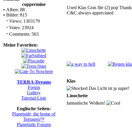
coppermine
Used Klas Gras file (2) pop Thank
•
Alben: 88
C&C always appreciated
•
Bilder: 815
·
Views: 1303179
·
Votes: 23924
·
Comments: 563
Meine Favoriten:
Klas
TERRA-Dreams
Forum
Das Licht ist ja super!
Gallery
Linochette
Tutorial-Liste
fantastische Wolken!
Englische Seiten:
Planetside, the home of
Terragen™
Planetside Forums