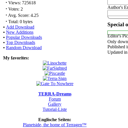
·
Views: 725618
Author's E
·
Votes: 2
·
Avg. Score: 4.25
·
Total: 0 bytes
Special 
•
Add Download
•
New Additions
Editor's Pi
•
Popular Downloads
Only downl
•
Top Downloads
Published i
•
Random Download
Updated in
My favorites:
TERRA-Dreams
Forum
Gallery
Tutorial-Liste
Englische Seiten:
Planetside, the home of Terragen™