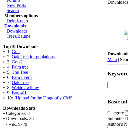
Forums
Downloads 
New Posts
Search
Members options
Dein Konto
Downloads
Downloads
Trees/Bäume
Top10 Downloads
•
1:
Gras
Download
•
2:
Oak Tree for poulations
Main
|
Sea
•
3:
Gras2
•
4:
Palm tree
•
5:
The Tree
Keywor
•
6:
Farn / Fern
•
7:
Oak Tree
•
8:
Weide / willow
•
9:
Bonsai1
•
10:
JUpload for the Dragonfly CMS
Basic in
Downloads Stats
Category
•
Categories: 8
Submitted 
•
Downloads: 26
·
Author's 
Hits: 5720