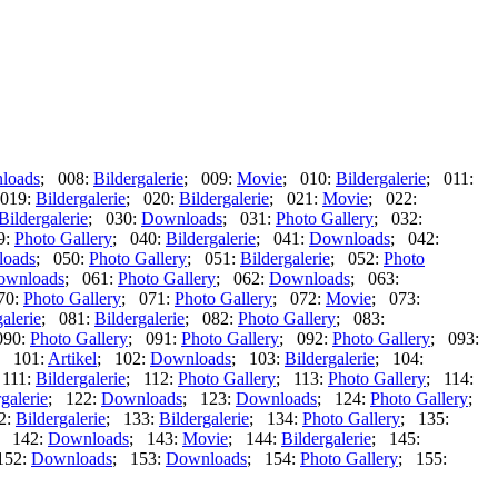
loads
; 008:
Bildergalerie
; 009:
Movie
; 010:
Bildergalerie
; 011:
019:
Bildergalerie
; 020:
Bildergalerie
; 021:
Movie
; 022:
Bildergalerie
; 030:
Downloads
; 031:
Photo Gallery
; 032:
9:
Photo Gallery
; 040:
Bildergalerie
; 041:
Downloads
; 042:
oads
; 050:
Photo Gallery
; 051:
Bildergalerie
; 052:
Photo
ownloads
; 061:
Photo Gallery
; 062:
Downloads
; 063:
70:
Photo Gallery
; 071:
Photo Gallery
; 072:
Movie
; 073:
alerie
; 081:
Bildergalerie
; 082:
Photo Gallery
; 083:
090:
Photo Gallery
; 091:
Photo Gallery
; 092:
Photo Gallery
; 093:
; 101:
Artikel
; 102:
Downloads
; 103:
Bildergalerie
; 104:
 111:
Bildergalerie
; 112:
Photo Gallery
; 113:
Photo Gallery
; 114:
galerie
; 122:
Downloads
; 123:
Downloads
; 124:
Photo Gallery
;
2:
Bildergalerie
; 133:
Bildergalerie
; 134:
Photo Gallery
; 135:
; 142:
Downloads
; 143:
Movie
; 144:
Bildergalerie
; 145:
152:
Downloads
; 153:
Downloads
; 154:
Photo Gallery
; 155: