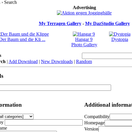
› Search
Advertising
My Terragen Gallery
-
My DazStudio Gallery
Der Baum und die Kli ...
Hangar 9
Dystopia
Photo Gallery
s
rch
|
Add Download
|
New Downloads
|
Random
ds
formation
Additional informa
Compatibility
by
Homepage
Name
Version