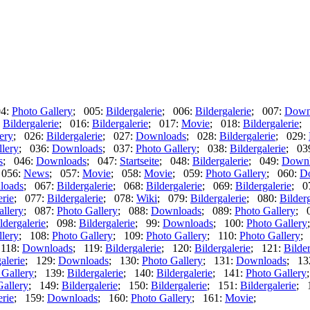
04:
Photo Gallery
; 005:
Bildergalerie
; 006:
Bildergalerie
; 007:
Down
:
Bildergalerie
; 016:
Bildergalerie
; 017:
Movie
; 018:
Bildergalerie
; 
ery
; 026:
Bildergalerie
; 027:
Downloads
; 028:
Bildergalerie
; 029:
lery
; 036:
Downloads
; 037:
Photo Gallery
; 038:
Bildergalerie
; 03
s
; 046:
Downloads
; 047:
Startseite
; 048:
Bildergalerie
; 049:
Downl
 056:
News
; 057:
Movie
; 058:
Movie
; 059:
Photo Gallery
; 060:
D
loads
; 067:
Bildergalerie
; 068:
Bildergalerie
; 069:
Bildergalerie
; 0
erie
; 077:
Bildergalerie
; 078:
Wiki
; 079:
Bildergalerie
; 080:
Bilderg
allery
; 087:
Photo Gallery
; 088:
Downloads
; 089:
Photo Gallery
; 
ldergalerie
; 098:
Bildergalerie
; 99:
Downloads
; 100:
Photo Gallery
lery
; 108:
Photo Gallery
; 109:
Photo Gallery
; 110:
Photo Gallery
;
 118:
Downloads
; 119:
Bildergalerie
; 120:
Bildergalerie
; 121:
Bilder
alerie
; 129:
Downloads
; 130:
Photo Gallery
; 131:
Downloads
; 13
 Gallery
; 139:
Bildergalerie
; 140:
Bildergalerie
; 141:
Photo Gallery
Gallery
; 149:
Bildergalerie
; 150:
Bildergalerie
; 151:
Bildergalerie
; 
erie
; 159:
Downloads
; 160:
Photo Gallery
; 161:
Movie
;