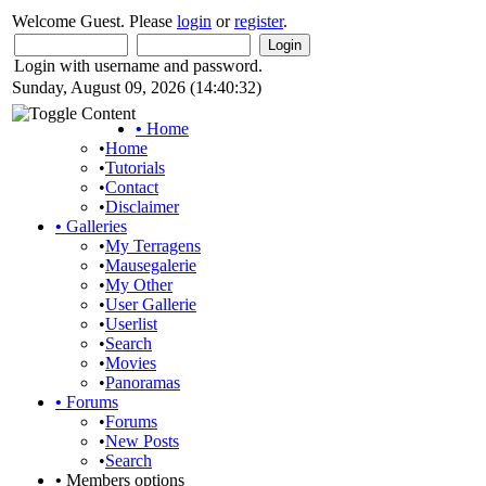
Welcome Guest. Please
login
or
register
.
Login with username and password.
Sunday, August 09, 2026 (14:40:32)
•
Home
•
Home
•
Tutorials
•
Contact
•
Disclaimer
•
Galleries
•
My Terragens
•
Mausegalerie
•
My Other
•
User Gallerie
•
Userlist
•
Search
•
Movies
•
Panoramas
•
Forums
•
Forums
•
New Posts
•
Search
•
Members options