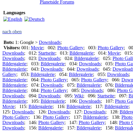
Planetside Forums
Languages
nach oben
Bots:
1: Google >
Downloads
;
Visitors:
001:
Movie
; 002:
Photo Gallery
; 003:
Photo Gallery
; 0
Downloads
; 012:
Startseite
; 013:
Bildergalerie
; 014:
Movie
; 015
Downloads
; 023:
Downloads
; 024:
Bildergalerie
; 025:
Photo Gall
Bildergalerie
; 033:
Bildergalerie
; 034:
Downloads
; 035:
Photo Gal
Bildergalerie
; 043:
Downloads
; 044:
Downloads
; 045:
Download
Gallery
; 053:
Bildergalerie
; 054:
Bildergalerie
; 055:
Downloads
;
Bildergalerie
; 064:
Photo Gallery
; 065:
Photo Gallery
; 066:
Down
Bildergalerie
; 074:
Downloads
; 075:
Bildergalerie
; 076:
Bildergal
Bildergalerie
; 084:
Photo Gallery
; 085:
Downloads
; 086:
Photo G
Downloads
; 094:
Downloads
; 095:
Wiki
; 096:
Startseite
; 097:
Bi
Bildergalerie
; 105:
Bildergalerie
; 106:
Downloads
; 107:
Photo Gal
Movie
; 115:
Bildergalerie
; 116:
Bildergalerie
; 117:
Bildergalerie
;
125:
Downloads
; 126:
Downloads
; 127:
Downloads
; 128:
Bilderg
Photo Gallery
; 136:
Photo Gallery
; 137:
Bildergalerie
; 138:
Photo
Downloads
; 146:
Photo Gallery
; 147:
Photo Gallery
; 148:
Photo 
Downloads
; 156:
Bildergalerie
; 157:
Bildergalerie
; 158:
Bildergal