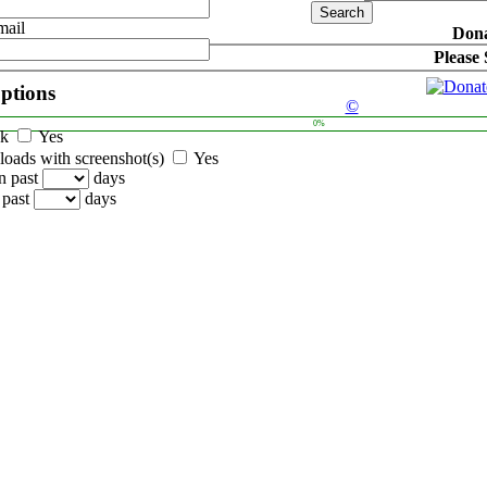
mail
Dona
Please
options
©
0%
ck
Yes
oads with screenshot(s)
Yes
n past
days
 past
days