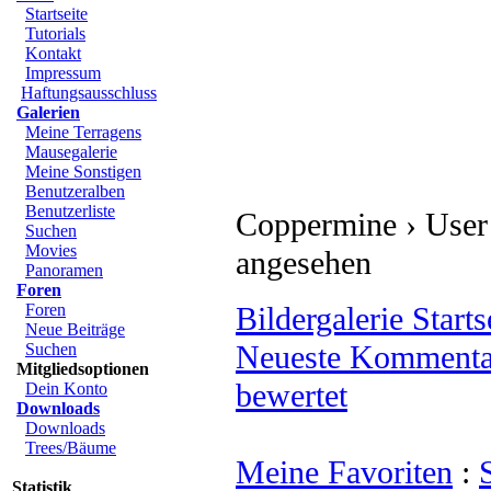
Startseite
Tutorials
Kontakt
Impressum
Haftungsausschluss
Galerien
Meine Terragens
Mausegalerie
Meine Sonstigen
Benutzeralben
Benutzerliste
Coppermine › User 
Suchen
Movies
angesehen
Panoramen
Foren
Foren
Bildergalerie Starts
Neue Beiträge
Neueste Kommenta
Suchen
Mitgliedsoptionen
bewertet
Dein Konto
Downloads
Downloads
Trees/Bäume
Meine Favoriten
:
Statistik