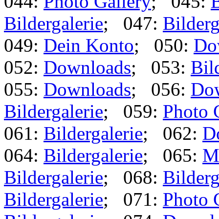
044:
Photo Gallery
; 045:
B
Bildergalerie
; 047:
Bilderg
049:
Dein Konto
; 050:
Do
052:
Downloads
; 053:
Bil
055:
Downloads
; 056:
Do
Bildergalerie
; 059:
Photo 
061:
Bildergalerie
; 062:
D
064:
Bildergalerie
; 065:
M
Bildergalerie
; 068:
Bilderg
Bildergalerie
; 071:
Photo 