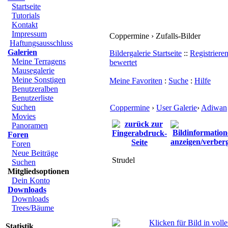
Startseite
Tutorials
Kontakt
Impressum
Coppermine › Zufalls-Bilder
Haftungsausschluss
Galerien
Bildergalerie Startseite
::
Registriere
Meine Terragens
bewertet
Mausegalerie
Meine Sonstigen
Meine Favoriten
:
Suche
:
Hilfe
Benutzeralben
Benutzerliste
Suchen
Coppermine
›
User Galerie
›
Adiwan
Movies
Panoramen
Foren
Foren
Neue Beiträge
Strudel
Suchen
Mitgliedsoptionen
Dein Konto
Downloads
Downloads
Trees/Bäume
Statistik