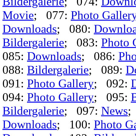
Bildergalerie
; 074:
Downl
Movie
; 077:
Photo Galler
Downloads
; 080:
Downlo
Bildergalerie
; 083:
Photo 
085:
Downloads
; 086:
Pho
088:
Bildergalerie
; 089:
D
091:
Photo Gallery
; 092:
094:
Photo Gallery
; 095:
B
Bildergalerie
; 097:
News
;
Downloads
; 100:
Photo Ga