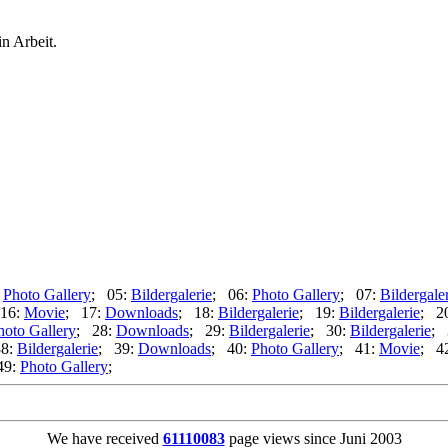
in Arbeit.
:
Photo Gallery
; 05:
Bildergalerie
; 06:
Photo Gallery
; 07:
Bildergale
16:
Movie
; 17:
Downloads
; 18:
Bildergalerie
; 19:
Bildergalerie
; 2
hoto Gallery
; 28:
Downloads
; 29:
Bildergalerie
; 30:
Bildergalerie
; 
38:
Bildergalerie
; 39:
Downloads
; 40:
Photo Gallery
; 41:
Movie
; 4
49:
Photo Gallery
;
We have received
61110083
page views since Juni 2003