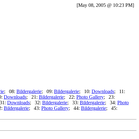
[May 08, 2005 @ 10:23 PM]
rie
; 08:
Bildergalerie
; 09:
Bildergalerie
; 10:
Downloads
; 11:
0:
Downloads
; 21:
Bildergalerie
; 22:
Photo Gallery
; 23:
31:
Downloads
; 32:
Bildergalerie
; 33:
Bildergalerie
; 34:
Photo
2:
Bildergalerie
; 43:
Photo Gallery
; 44:
Bildergalerie
; 45: