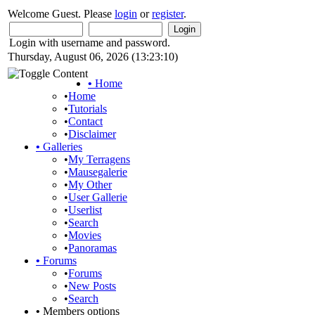
Welcome Guest. Please
login
or
register
.
Login with username and password.
Thursday, August 06, 2026 (13:23:10)
•
Home
•
Home
•
Tutorials
•
Contact
•
Disclaimer
•
Galleries
•
My Terragens
•
Mausegalerie
•
My Other
•
User Gallerie
•
Userlist
•
Search
•
Movies
•
Panoramas
•
Forums
•
Forums
•
New Posts
•
Search
•
Members options