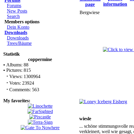
Forums
Forums
New Posts
Bergwiese
Search
Members options
Dein Konto
Downloads
Downloads
Trees/Bäume
Statistik
coppermine
•
Albums: 88
•
Pictures: 815
·
Views: 1300964
·
Votes: 23924
·
Comments: 563
My favorites:
wiesle
... schöne stimmungsvolle rea
verkleinert, weil wie gesagt,