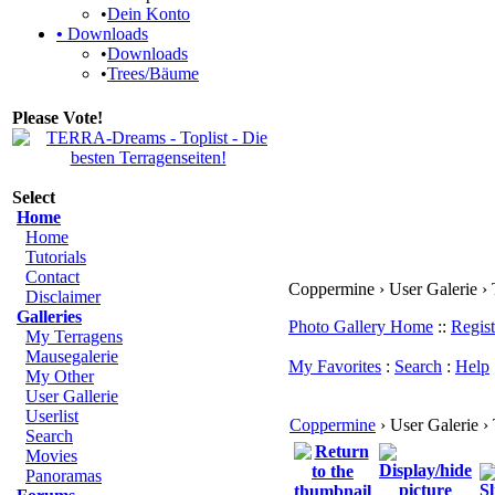
•
Dein Konto
•
Downloads
•
Downloads
•
Trees/Bäume
Please Vote!
Select
Home
Home
Tutorials
Contact
Coppermine › User Galerie › 
Disclaimer
Galleries
Photo Gallery Home
::
Regist
My Terragens
Mausegalerie
My Favorites
:
Search
:
Help
My Other
User Gallerie
Userlist
Coppermine
› User Galerie ›
Search
Movies
Panoramas