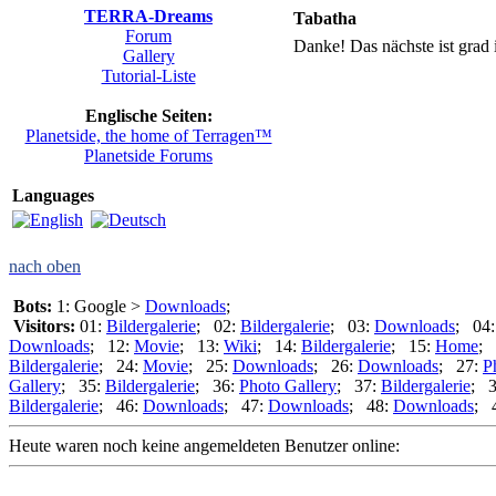
TERRA-Dreams
Tabatha
Forum
Danke! Das nächste ist grad 
Gallery
Tutorial-Liste
Englische Seiten:
Planetside, the home of Terragen™
Planetside Forums
Languages
nach oben
Bots:
1: Google >
Downloads
;
Visitors:
01:
Bildergalerie
; 02:
Bildergalerie
; 03:
Downloads
; 04
Downloads
; 12:
Movie
; 13:
Wiki
; 14:
Bildergalerie
; 15:
Home
; 
Bildergalerie
; 24:
Movie
; 25:
Downloads
; 26:
Downloads
; 27:
P
Gallery
; 35:
Bildergalerie
; 36:
Photo Gallery
; 37:
Bildergalerie
; 
Bildergalerie
; 46:
Downloads
; 47:
Downloads
; 48:
Downloads
; 
Heute waren noch keine angemeldeten Benutzer online: