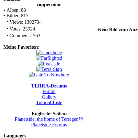
coppermine
•
Alben: 88
•
Bilder: 815
·
Views: 1302734
·
Votes: 23924
Kein Bild zum Anze
·
Comments: 563
Meine Favoriten:
TERRA-Dreams
Forum
Gallery
Tutorial-Liste
Englische Seiten:
Planetside, the home of Terragen™
Planetside Forums
Languages