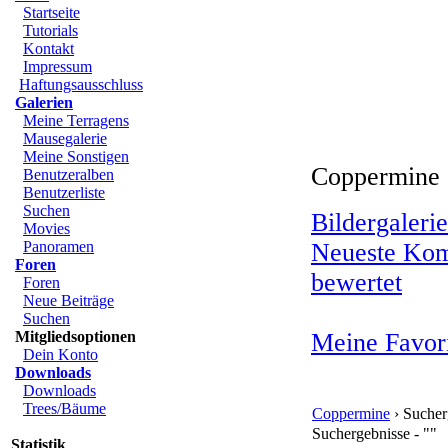
Startseite
Tutorials
Kontakt
Impressum
Haftungsausschluss
Galerien
Meine Terragens
Mausegalerie
Meine Sonstigen
Coppermine 
Benutzeralben
Benutzerliste
Suchen
Bildergalerie
Movies
Panoramen
Neueste Ko
Foren
bewertet
Foren
Neue Beiträge
Suchen
Mitgliedsoptionen
Meine Favor
Dein Konto
Downloads
Downloads
Trees/Bäume
Coppermine
› Sucher
Suchergebnisse - ""
Statistik